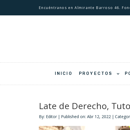
Encuéntranos en Almirante Barroso 46. Fon
pp
INICIO
PROYECTOS
P
Late de Derecho, Tut
By:
Editor
|
Published on: Abr 12, 2022
|
Categor