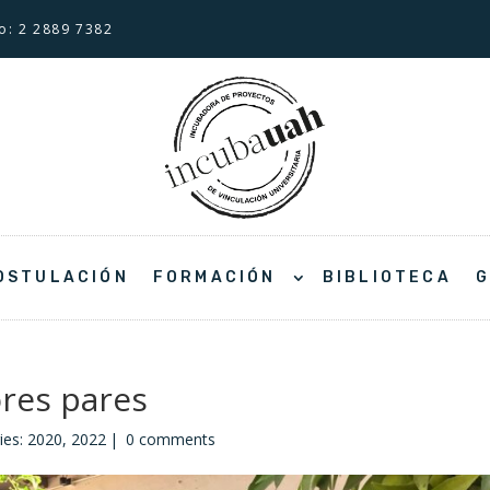
o: 2 2889 7382
OSTULACIÓN
FORMACIÓN
BIBLIOTECA
G
ores pares
ies:
2020
,
2022
|
0 comments