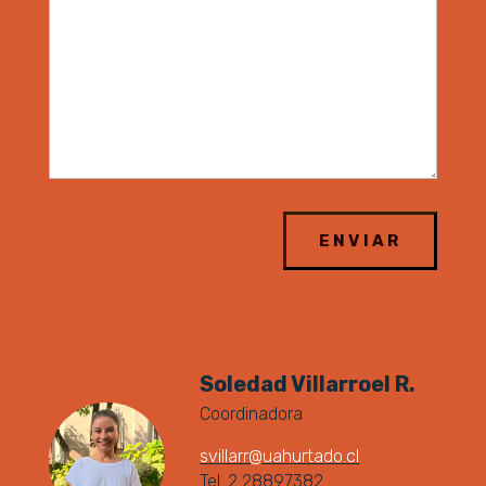
Soledad Villarroel R.
Coordinadora
svillarr@uahurtado.cl
Tel. 2 28897382